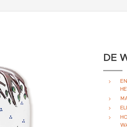
DE W
EN
HE
MA
EL
HO
WA