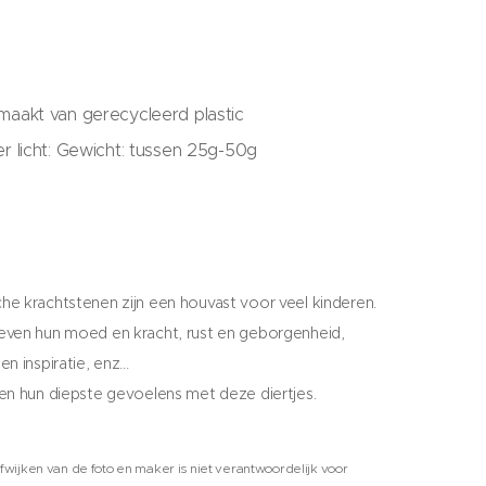
aakt van gerecycleerd plastic
r licht: Gewicht: tussen 25g-50g
e krachtstenen zijn een houvast voor veel kinderen.
even hun moed en kracht, rust en geborgenheid,
n inspiratie, enz...
en hun diepste gevoelens met deze diertjes.
fwijken van de foto en maker is niet verantwoordelijk voor