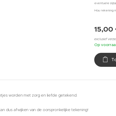
eventuele slij
Hou rekening m
15,00
exclusief verz
Op voorra
T
ntjes worden met zorg en liefde getekend.
an dus afwijken van de oorspronkelijke tekening!