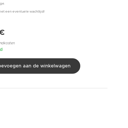
tage.
et een eventuele wachtlijst!
€
endkosten
ad
oevoegen aan de winkelwagen