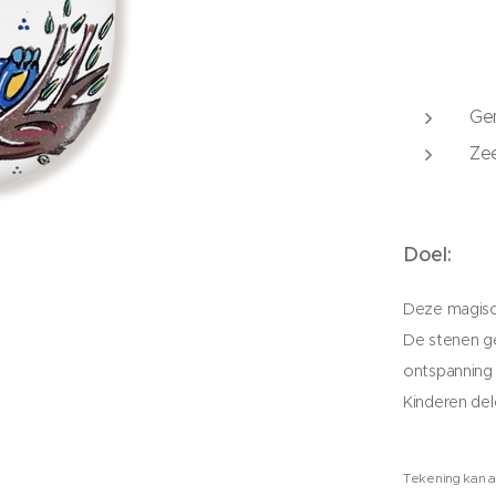
Gem
Zee
Doel:
Deze magisch
De stenen g
ontspanning e
Kinderen del
Tekening kan a