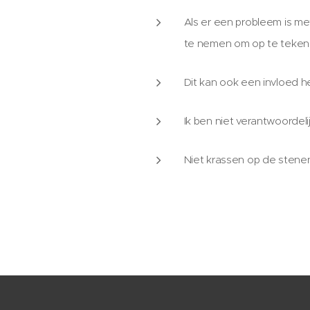
Als er een probleem is met
te nemen om op te tekenen
Dit kan ook een invloed h
Ik ben niet verantwoordeli
Niet krassen op de stenen