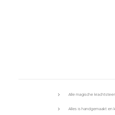
Alle magische krachtstee
Alles is handgemaakt en k